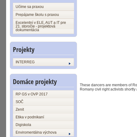
Učíme sa praxou
Prepájame školu s praxou
Excelentní v ELE, AUT a IT pre
21. storočie - projektová
dokumentácia
Projekty
INTERREG
Domáce projekty
These dancers are members of Roma
Romany civil right activists short
RP GS v OVP 2017
SOČ
Zenit
Etika v podnikaní
Digiskola
Enviromentálna výchova