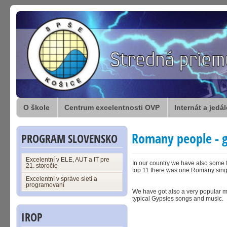
O škole
Centrum excelentnosti OVP
Internát a jedá
Romany people - 
PROGRAM SLOVENSKO
Excelentní v ELE, AUT a IT pre
In our country we have also some
21. storočie
top 11 there was one Romany sing
Excelentní v správe sietí a
programovaní
We have got also a very popular m
typical Gypsies songs and music.
IROP