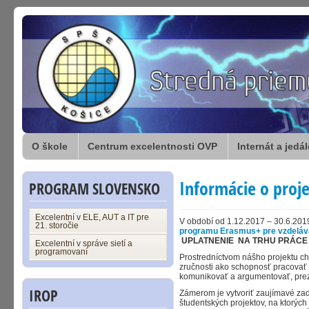
O škole
Centrum excelentnosti OVP
Internát a jedá
Informácie o proje
PROGRAM SLOVENSKO
Excelentní v ELE, AUT a IT pre
V období od 1.12.2017 – 30.6.201
21. storočie
programu Erasmus+ pre vzdeláva
UPLATNENIE NA TRHU PRÁCE (
Excelentní v správe sietí a
programovaní
Prostredníctvom nášho projektu chc
zručnosti ako schopnosť pracovať 
komunikovať a argumentovať, prez
IROP
Zámerom je vytvoriť zaujímavé za
študentských projektov, na ktorých