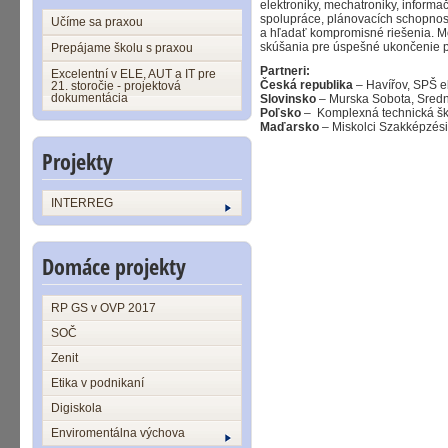
elektroniky, mechatroniky, infor
spolupráce, plánovacích schopnost
Učíme sa praxou
a hľadať kompromisné riešenia. Mo
skúšania pre úspešné ukončenie p
Prepájame školu s praxou
Partneri:
Excelentní v ELE, AUT a IT pre
Česká republika
– Havířov, SPŠ e
21. storočie - projektová
dokumentácia
Slovinsko
– Murska Sobota, Srednj
Poľsko
– Komplexná technická šk
Maďarsko
– Miskolci Szakképzés
Projekty
INTERREG
Domáce projekty
RP GS v OVP 2017
SOČ
Zenit
Etika v podnikaní
Digiskola
Enviromentálna výchova