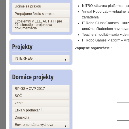
NITRO zábavná platforma – so
Učíme sa praxou
Virtual Robo Lab – virtuálne 
Prepájame školu s praxou
zariadenia
Excelentní v ELE, AUT a IT pre
IT Robo Clubs Courses – kurzy
21. storočie - projektová
dokumentácia
umožnia študentom navrhovať,
Teachers´ toolkit – sada vide
IT Robo Games Platform – virt
Projekty
Zapojené organizácie :
INTERREG
Domáce projekty
RP GS v OVP 2017
SOČ
Zenit
Etika v podnikaní
Digiskola
Enviromentálna výchova