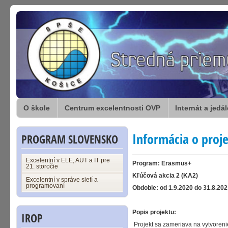
O škole
Centrum excelentnosti OVP
Internát a jedá
Informácia o proj
PROGRAM SLOVENSKO
Excelentní v ELE, AUT a IT pre
Program: Erasmus+
21. storočie
Kľúčová akcia 2 (KA2)
Excelentní v správe sietí a
programovaní
Obdobie: od 1.9.2020 do 31.8.20
Popis projektu:
IROP
Projekt sa zameriava na vytvorenie