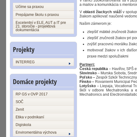
V rámci zdokonaľovania sa v jazyk
a mailov a komunikácia s mentoro
Učíme sa praxou
V
oblasti žiackych stáží
v spolup
Prepájame školu s praxou
žiakom aplikovať naučené vedomost
Excelentní v ELE, AUT a IT pre
Našim zámerom je:
21. storočie - projektová
dokumentácia
zlepšiť mäkké zručnosti žiako
zlepšiť zručnosti žiakov pri 
zvýšiť pracovnú morálku žiako
Projekty
motivovať žiakov v ich ďalšo
praxe medzi spolužiakmi
INTERREG
Partneri:
Česká republika
– Havířov, SPŠ e
Slovinsko
– Murska Sobota, Srednj
Poľsko –
Zespół Szkół Techniczny
Domáce projekty
Fínsko –
Rovaniemi Municipal Fed
Lotyšsko
– Liepaja, Vocational T
škôl v odbore Mechatronika a ele
RP GS v OVP 2017
Mechatronics and Electroinstallat
SOČ
Zenit
Etika v podnikaní
Digiskola
Enviromentálna výchova