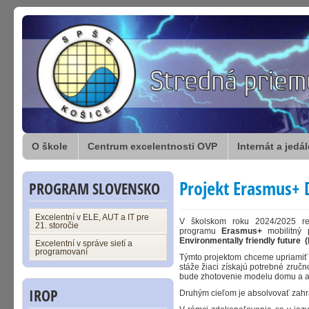
O škole
Centrum excelentnosti OVP
Internát a jedá
Projekt Erasmus+ D
PROGRAM SLOVENSKO
Excelentní v ELE, AUT a IT pre
V školskom roku 2024/2025 r
21. storočie
programu
Erasmus+
mobilitný 
Environmentally friendly future (
Excelentní v správe sietí a
programovaní
Týmto projektom chceme upriamiť 
stáže žiaci získajú potrebné zručn
bude zhotovenie modelu domu a apl
IROP
Druhým cieľom je absolvovať zahran