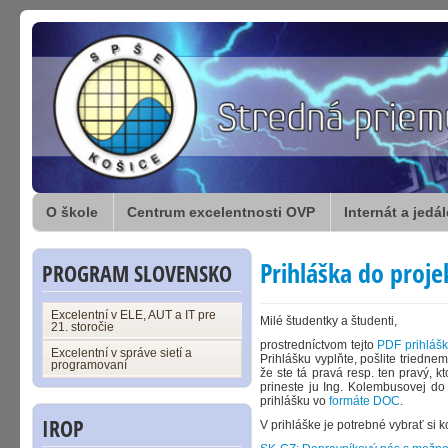
O škole
Centrum excelentnosti OVP
Internát a jedá
Prihláška do proje
PROGRAM SLOVENSKO
Excelentní v ELE, AUT a IT pre
Milé študentky a študenti,
21. storočie
prostredníctvom tejto
PDF prihláš
Excelentní v správe sietí a
Prihlášku vyplňte, pošlite triedne
programovaní
že ste tá pravá resp. ten pravý, k
prineste ju Ing. Kolembusovej do
prihlášku vo
formáte DOC
.
IROP
V prihláške je potrebné vybrať si 