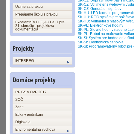
SK-CZ: Dopravníkový pás s možnos
SK-CZ: Voltmeter s webovým výst
Učíme sa praxou
SK-CZ: Generátor signálov
SK-HU: LED kocka s programovat
Prepájame školu s praxou
SK-HU: RFID systém pre požičiavan
SK-HU: Voltmeter s hlasovým výs
Excelentní v ELE, AUT a IT pre
SK-PL: Elektrónkové hodiny
21. storočie - projektová
dokumentácia
SK-PL: Slovné hodiny riadené čas
SK-PL: Robot na maľovanie veľko
SK-SI: Systém pre hodnotenie ško
SK-SI: Elektronická cenovka
Projekty
SK-SI: Programovateľný robot pre 
INTERREG
Domáce projekty
RP GS v OVP 2017
SOČ
Zenit
Etika v podnikaní
Digiskola
Enviromentálna výchova