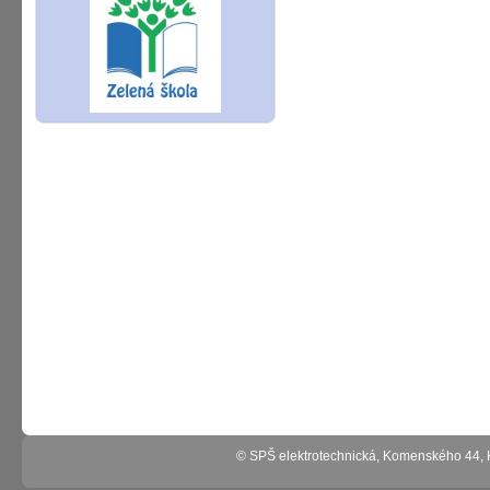
© SPŠ elektrotechnická, Komenského 44,