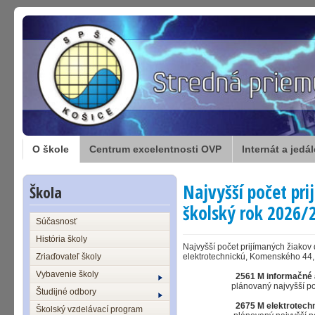
O škole
Centrum excelentnosti OVP
Internát a jedá
Najvyšší počet pri
Škola
školský rok 2026/
Súčasnosť
História školy
Najvyšší počet prijímaných žiako
Zriaďovateľ školy
elektrotechnickú, Komenského 44,
Vybavenie školy
2561 M informačné a sie
plánovaný najvyšší počet p
Študijné odbory
2675 M elektrotechn
Školský vzdelávací program