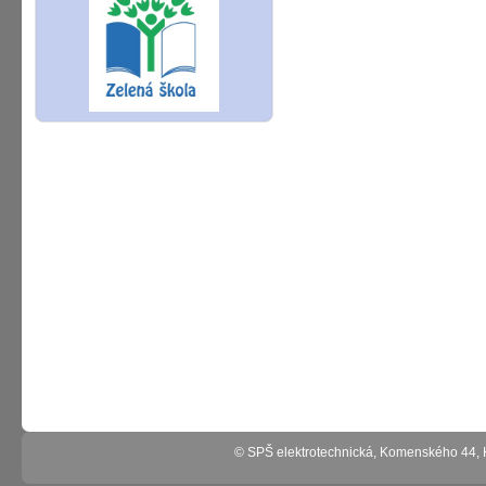
© SPŠ elektrotechnická, Komenského 44,