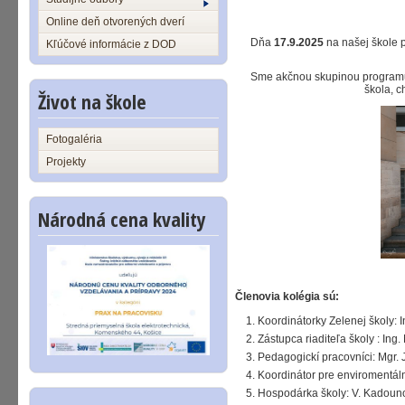
Online deň otvorených dverí
Dňa
17.9.2025
na našej škole 
Kľúčové informácie z DOD
Sme akčnou skupinou programu 
škola, c
Život na škole
Fotogaléria
Projekty
Národná cena kvality
Členovia kolégia sú:
Koordinátorky Zelenej školy: I
Zástupca riaditeľa školy : In
Pedagogickí pracovníci: Mgr. J
Koordinátor pre enviromentáln
Hospodárka školy: V. Kadoun