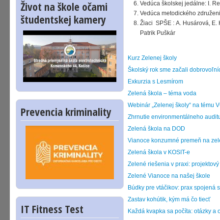
Život na škole očami
Vedúca školskej jedálne: I. R
Vedúca metodického združenia
študentskej kamery
Žiaci SPŠE : A. Husárová, E. 
Patrik Puškár
Kurz Zelenej školy
Školský rok sme začali dobrovoľníc
Exkurzia s Lesmírom
Zelená škola – téma voda
Webinár „Zelenej školy“ na tému
Prevencia kriminality
Zhrnutie environmentálneho auditu
Zelená škola na DOD
Vianoce konzumné premeň na ze
Zelená škola v KOSIT-e
Zelené riešenia v praxi: projekto
Zelené Vianoce na našej škole
Búdky pre vtáčikov: prax spojená 
Zastav kohútik, kým má čo tiecť
IT Fitness Test
Každá kvapka sa počíta: otázky a 