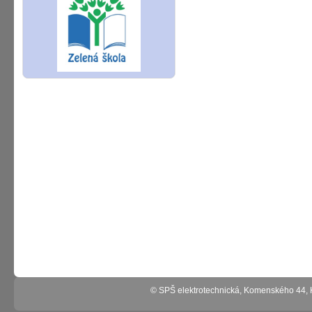
© SPŠ elektrotechnická, Komenského 44,