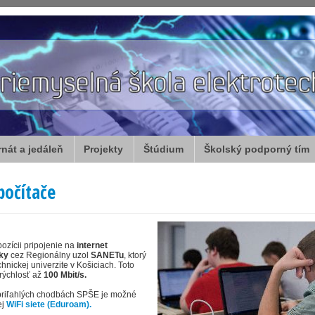
rnát a jedáleň
Projekty
Štúdium
Školský podporný tím
počítače
ozícii pripojenie na
internet
iky
cez Regionálny uzol
SANETu
, ktorý
hnickej univerzite v Košiciach. Toto
rýchlosť až
100 Mbit/s.
priľahlých chodbách SPŠE je možné
ej
WiFi siete (Eduroam).