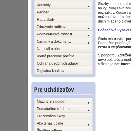
Služby Internetu sú
Kontakty
ho využívajú ako zdr
Partneri
poznatkov. Keďže inte
možnosť tvoriť strán
Rada školy
duch mladého člove
Združenie rodičov
Počítačové vybaven
Podnikateľská činnosť
Škola má
trinásť po
Oznamy a dokumenty
Priebežne pribúdajú
cesta k zlepšovaniu
Napísali o nás
S
podporou
Združen
Voľné pracovné pozície
nové počítače a mod
Ochrana osobných údajov
V škole je
päť inter
Digitálna koalícia
Pre uchádzačov
Maturitné štúdium
Pomaturitné štúdium
Prezentácia školy
Ako u nás učíme
Študijné odbory