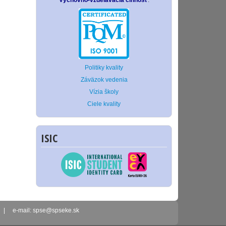
Výchovno-vzdelávacia činnosť
.
Politiky kvality
Záväzok vedenia
Vízia školy
Ciele kvality
ISIC
2 | e-mail: spse@spseke.sk