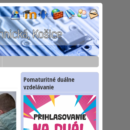
Pomaturitné duálne
vzdelávanie