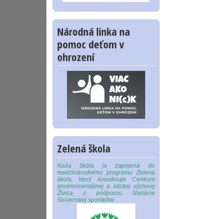
Národná linka na
pomoc deťom v
ohrození
Zelená škola
Naša škola je zapojená do
medzinárodného programu Zelená
škola, ktorý koordinuje Centrum
environmentálnej a etickej výchovy
Živica s podporou Na
dácie
Slovenskej sporiteľne.