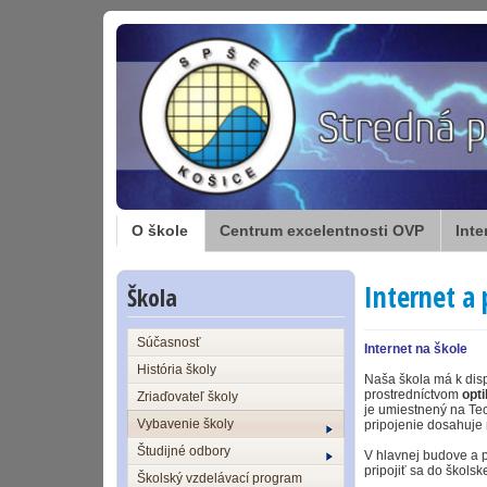
O škole
Centrum excelentnosti OVP
Inte
Internet a 
Škola
Súčasnosť
Internet na škole
História školy
Naša škola má k disp
prostredníctvom
opt
Zriaďovateľ školy
je umiestnený na Tec
Vybavenie školy
pripojenie dosahuje 
Študijné odbory
V hlavnej budove a 
pripojiť sa do školsk
Školský vzdelávací program