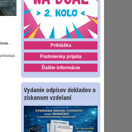
kola -
Prihláška
pribúdajú
Podmienky prijatia
Ďalšie informácie
Vydanie odpisov dokladov o
získanom vzdelaní