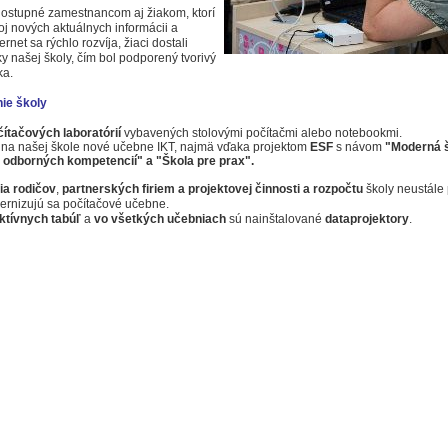
 dostupné zamestnancom aj žiakom, ktorí
oj nových aktuálnych informácii a
rnet sa rýchlo rozvíja, žiaci dostali
ky našej školy, čím bol podporený tvorivý
ka.
ie školy
čítačových laboratórií
vybavených stolovými počítačmi alebo notebookmi.
 na našej škole nové učebne IKT, najmä vďaka projektom
ESF
s návom
"Moderná š
 odborných kompetencií" a "Škola pre prax".
ia rodičov
,
partnerských firiem a projektovej činnosti a rozpočtu
školy neustále 
ernizujú sa počítačové učebne.
aktívnych tabúľ
a
vo všetkých učebniach
sú nainštalované
dataprojektory
.