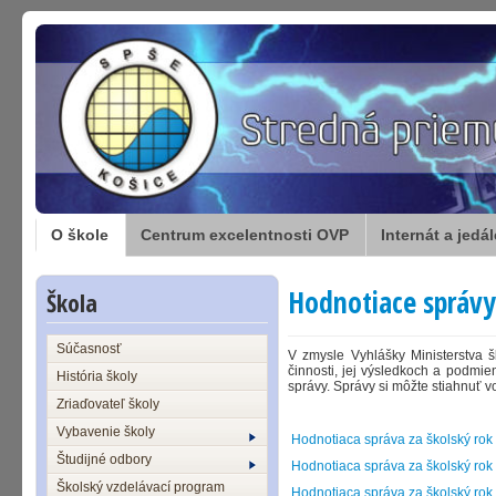
O škole
Centrum excelentnosti OVP
Internát a jedá
Hodnotiace správy
Škola
Súčasnosť
V zmysle Vyhlášky Ministerstva š
činnosti, jej výsledkoch a podmi
História školy
správy. Správy si môžte stiahnuť vo
Zriaďovateľ školy
Vybavenie školy
Hodnotiaca správa za školský ro
Študijné odbory
Hodnotiaca správa za školský ro
Školský vzdelávací program
Hodnotiaca správa za školský ro