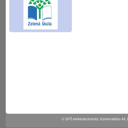
© SPŠ elektrotechnická, Komenského 44,