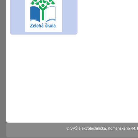
© SPŠ elektrotechnická, Komenského 44,