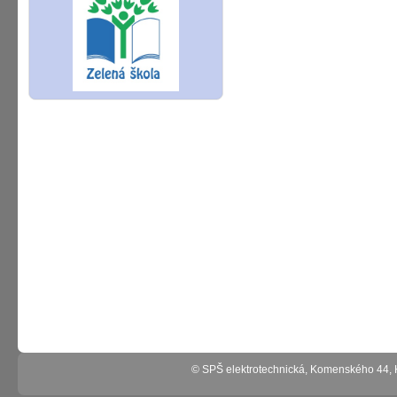
© SPŠ elektrotechnická, Komenského 44,