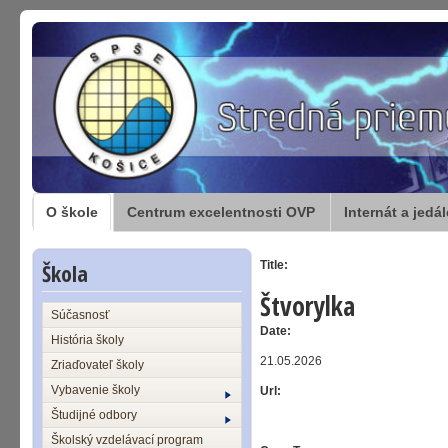
O škole
Centrum excelentnosti OVP
Internát a jedá
Škola
Title:
Štvorylka
Súčasnosť
Date:
História školy
21.05.2026
Zriaďovateľ školy
Vybavenie školy
Url:
Študijné odbory
Školský vzdelávací program