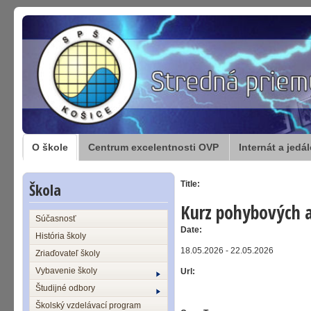
O škole
Centrum excelentnosti OVP
Internát a jedá
Škola
Title:
Kurz pohybových ak
Súčasnosť
Date:
História školy
18.05.2026 - 22.05.2026
Zriaďovateľ školy
Vybavenie školy
Url:
Študijné odbory
Školský vzdelávací program