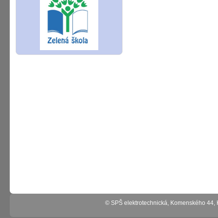
© SPŠ elektrotechnická, Komenského 44,