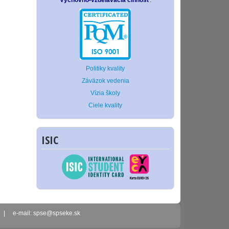
Výchovno-vzdelávacia činnosť
.
Politiky kvality
Záväzok vedenia
Vízia školy
Ciele kvality
ISIC
2 | e-mail: spse@spseke.sk