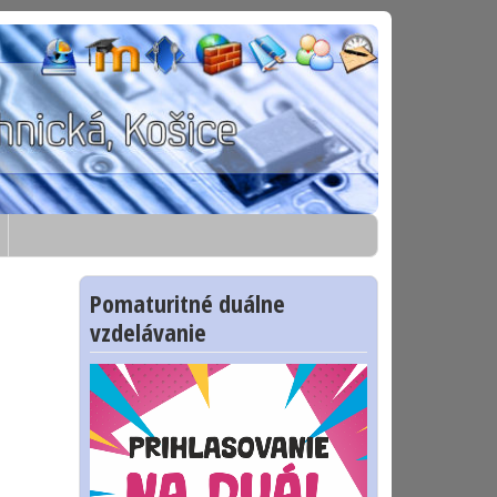
Pomaturitné duálne
vzdelávanie