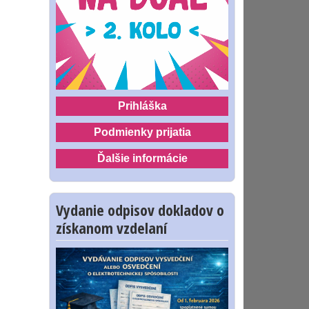
Prihláška
Podmienky prijatia
Ďalšie informácie
Vydanie odpisov dokladov o
získanom vzdelaní