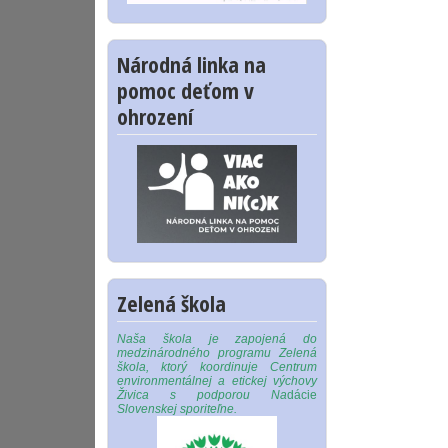
Národná linka na
pomoc deťom v
ohrození
Zelená škola
Naša škola je zapojená do
medzinárodného programu Zelená
škola, ktorý koordinuje Centrum
environmentálnej a etickej výchovy
Živica s podporou Na
dácie
Slovenskej sporiteľne.