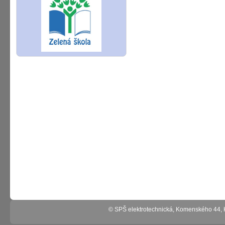
© SPŠ elektrotechnická, Komenského 44,