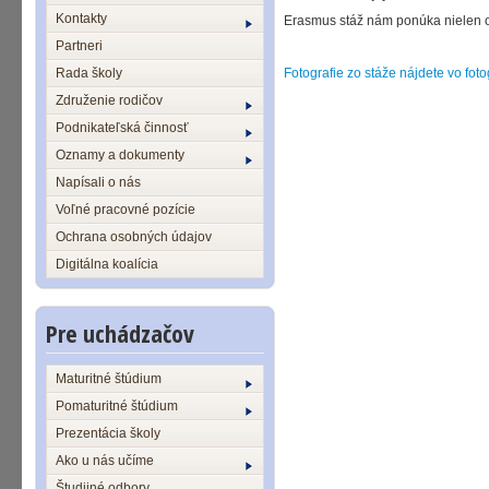
Kontakty
Erasmus stáž nám ponúka nielen odb
Partneri
K
Rada školy
Fotografie zo stáže nájdete vo fotog
Združenie rodičov
Podnikateľská činnosť
Oznamy a dokumenty
Napísali o nás
Voľné pracovné pozície
Ochrana osobných údajov
Digitálna koalícia
Pre uchádzačov
Maturitné štúdium
Pomaturitné štúdium
Prezentácia školy
Ako u nás učíme
Študijné odbory