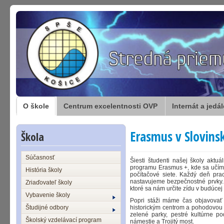
O škole
Centrum excelentnosti OVP
Internát a jedá
Erasmus v Slovins
Škola
Súčasnosť
Šiesti študenti našej školy aktuá
programu Erasmus +, kde sa učíme,
História školy
počítačové siete. Každý deň prac
nastavujeme bezpečnostné prvky. 
Zriaďovateľ školy
ktoré sa nám určite zídu v budúcej 
Vybavenie školy
Popri stáži máme čas objavovať a
Študijné odbory
historickým centrom a pohodovou a
zelené parky, pestré kultúrne p
Školský vzdelávací program
námestie a Trojitý most.