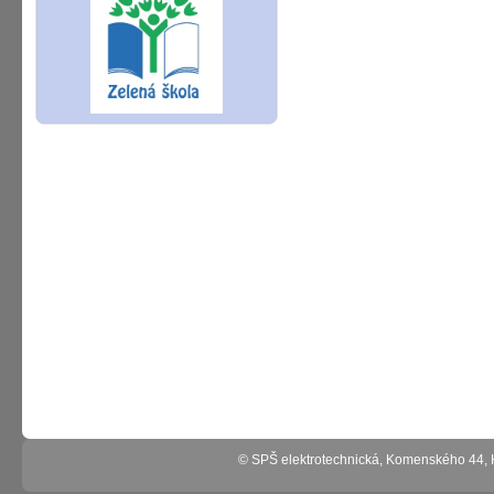
© SPŠ elektrotechnická, Komenského 44,