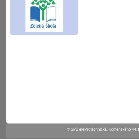
© SPŠ elektrotechnická, Komenského 44,