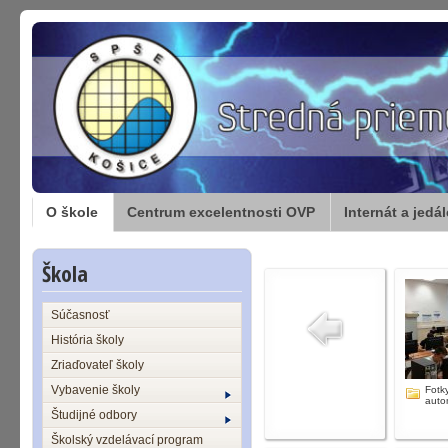
O škole
Centrum excelentnosti OVP
Internát a jedá
Škola
Súčasnosť
História školy
Zriaďovateľ školy
Vybavenie školy
Fotky
auto
Študijné odbory
Školský vzdelávací program