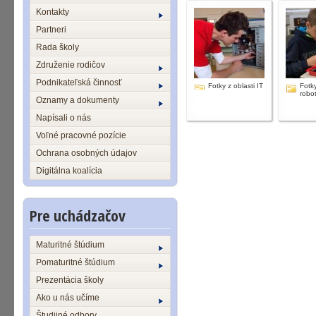
Kontakty
Partneri
Rada školy
Združenie rodičov
Podnikateľská činnosť
Fotky z oblasti IT
Fotky
robot
Oznamy a dokumenty
Napísali o nás
Voľné pracovné pozície
Ochrana osobných údajov
Digitálna koalícia
Pre uchádzačov
Maturitné štúdium
Pomaturitné štúdium
Prezentácia školy
Ako u nás učíme
Študijné odbory