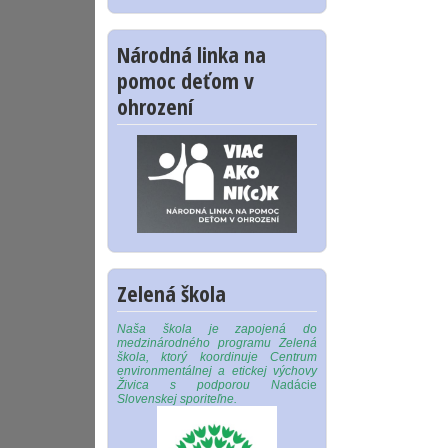
Národná linka na
pomoc deťom v
ohrození
Zelená škola
Naša škola je zapojená do
medzinárodného programu Zelená
škola, ktorý koordinuje Centrum
environmentálnej a etickej výchovy
Živica s podporou Na
dácie
Slovenskej sporiteľne.