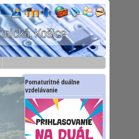
Pomaturitné duálne
vzdelávanie