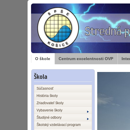
O škole
Centrum excelentnosti OVP
Inte
Škola
Súčasnosť
História školy
Zriaďovateľ školy
Vybavenie školy
Študijné odbory
Školský vzdelávací program