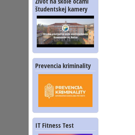
Život na škole očami
študentskej kamery
Prevencia kriminality
IT Fitness Test