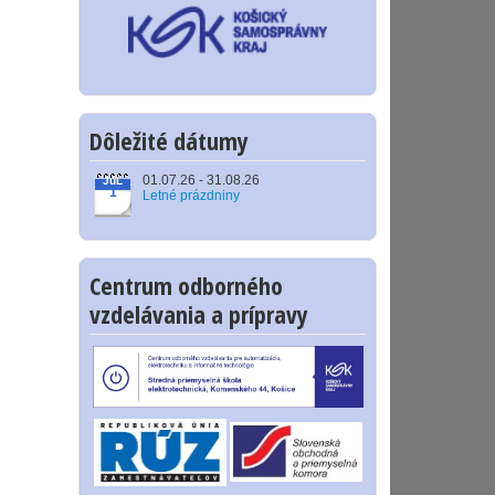
Dôležité dátumy
01.07.26 - 31.08.26
JúL
1
Letné prázdniny
Centrum odborného
vzdelávania a prípravy