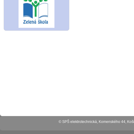
© SPŠ elektrotechnická, Komenského 44, Ko