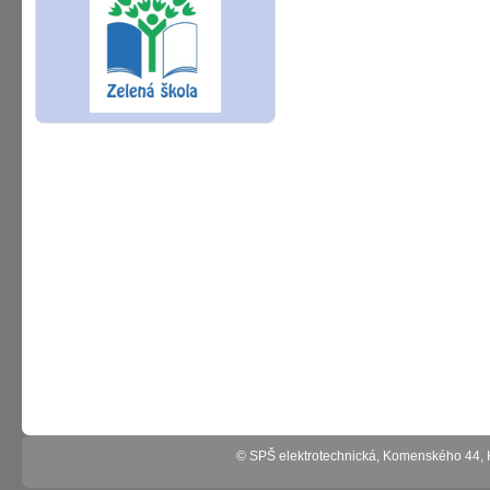
© SPŠ elektrotechnická, Komenského 44,