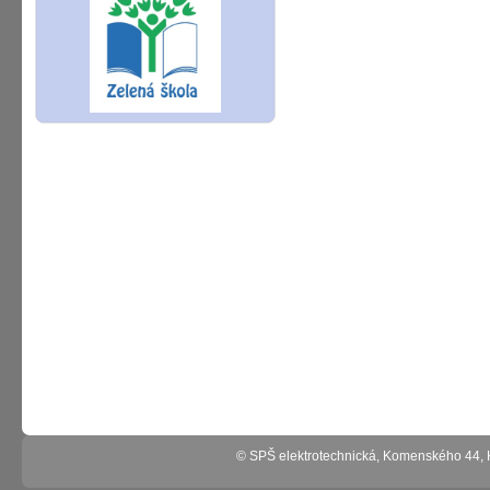
© SPŠ elektrotechnická, Komenského 44,