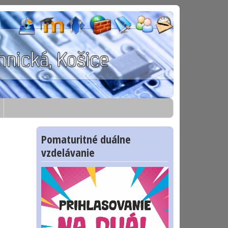
Pomaturitné duálne
vzdelávanie