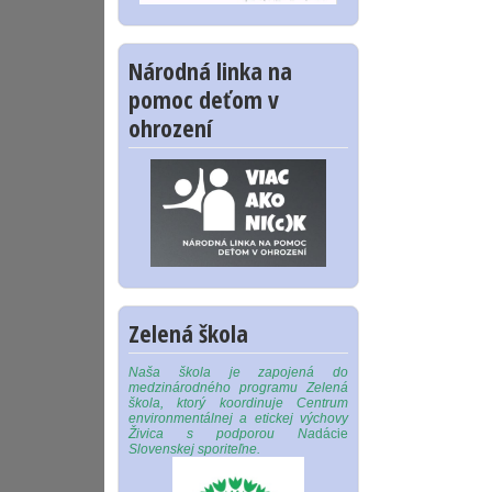
Národná linka na
pomoc deťom v
ohrození
Zelená škola
Naša škola je zapojená do
medzinárodného programu Zelená
škola, ktorý koordinuje Centrum
environmentálnej a etickej výchovy
Živica s podporou Na
dácie
Slovenskej sporiteľne.