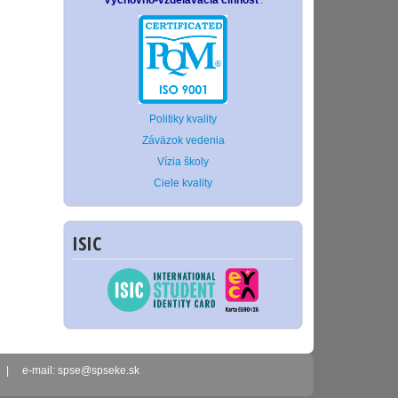
Výchovno-vzdelávacia činnosť
.
Politiky kvality
Záväzok vedenia
Vízia školy
Ciele kvality
ISIC
2 | e-mail: spse@spseke.sk