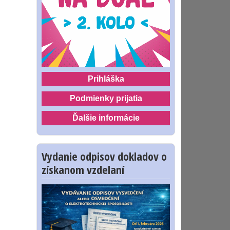
Prihláška
Podmienky prijatia
Ďalšie informácie
Vydanie odpisov dokladov o
získanom vzdelaní