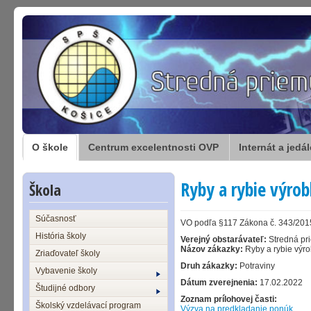
O škole
Centrum excelentnosti OVP
Internát a jedá
Ryby a rybie výro
Škola
Súčasnosť
VO podľa §117 Zákona č. 343/2015 
História školy
Verejný obstarávateľ:
Stredná pr
Názov zákazky:
Ryby a rybie výr
Zriaďovateľ školy
Druh zákazky:
Potraviny
Vybavenie školy
Dátum zverejnenia:
17.02.2022
Študijné odbory
Zoznam prílohovej časti:
Školský vzdelávací program
Výzva na predkladanie ponúk