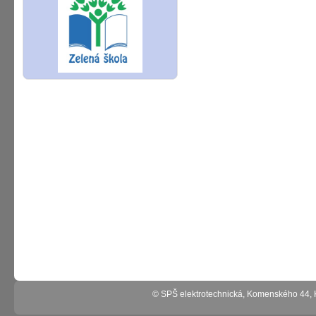
© SPŠ elektrotechnická, Komenského 44,