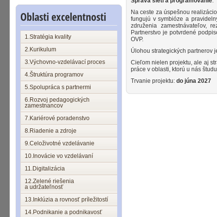
Správa sietí a programovanie
.
Na ceste za úspešnou realizáciou
Oblasti excelentnosti
fungujú v symbióze a pravidelný
združenia zamestnávateľov, r
Partnerstvo je potvrdené podpis
1.Stratégia kvality
OVP.
2.Kurikulum
Úlohou strategických partnerov j
3.Výchovno-vzdelávací proces
Cieľom nielen projektu, ale aj st
práce v oblasti, ktorú u nás študu
4.Štruktúra programov
Trvanie projektu:
do júna 2027
5.Spolupráca s partnermi
6.Rozvoj pedagogických
zamestnancov
7.Kariérové poradenstvo
8.Riadenie a zdroje
9.Celoživotné vzdelávanie
10.Inovácie vo vzdelávaní
11.Digitalizácia
12.Zelené riešenia
a udržateľnosť
13.Inklúzia a rovnosť príležitostí
14.Podnikanie a podnikavosť