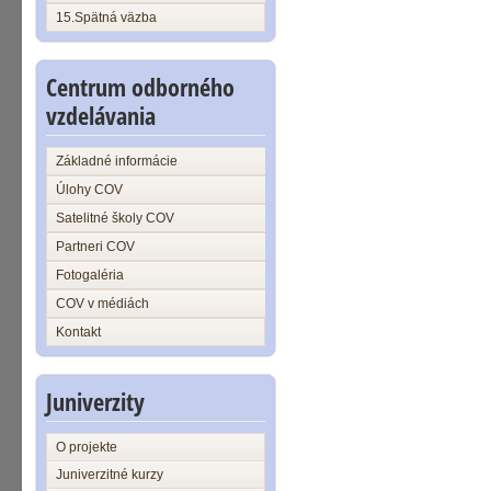
15.Spätná väzba
Centrum odborného
vzdelávania
Základné informácie
Úlohy COV
Satelitné školy COV
Partneri COV
Fotogaléria
COV v médiách
Kontakt
Juniverzity
O projekte
Juniverzitné kurzy