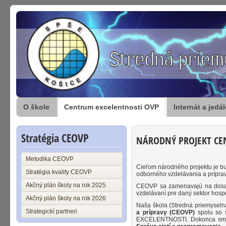
O škole
Centrum excelentnosti OVP
Internát a jedá
Stratégia CEOVP
NÁRODNÝ PROJEKT CE
Metodika CEOVP
Cieľom národného projektu je bu
Stratégia kvality CEOVP
odborného vzdelávania a prípravy
Akčný plán školy na rok 2025
CEOVP sa zameriavajú na dosaho
vzdelávaní pre daný sektor hosp
Akčný plán školy na rok 2026
Naša škola (Stredná priemyseln
Strategickí partneri
a prípravy (CEOVP)
spolu so š
EXCELENTNOSTI. Dokonca sme