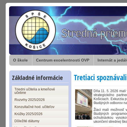
O škole
Centrum excelentnosti OVP
Internát a jedá
Tretiaci spoznával
Základné informácie
Triedni učitelia a kmeňové
Dňa 11. 5. 2026 mali 
učebne
strategického partn
Košiciach
. Exkurzia 
Rozvrhy 2025/2026
študijných odborov na
Konzultačné hod. učiteľov
Žiaci mali možnosť v
študijných program
Krúžky 2025/2026
ochutnávkou vysoko
Dôležité dátumy
ukončení strednej ško