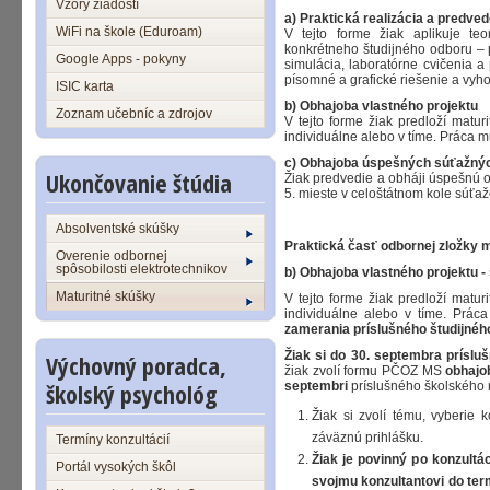
Vzory žiadostí
a) Praktická realizácia a predve
WiFi na škole (Eduroam)
V tejto forme žiak aplikuje te
konkrétneho študijného odboru – p
Google Apps - pokyny
simulácia, laboratórne cvičenia 
písomné a grafické riešenie a vyh
ISIC karta
b) Obhajoba vlastného projektu
Zoznam učebníc a zdrojov
V tejto forme žiak predloží matur
individuálne alebo v tíme. Práca 
c) Obhajoba úspešných súťažný
Ukončovanie štúdia
Žiak predvedie a obháji úspešnú od
5. mieste v celoštátnom kole súťa
Absolventské skúšky
Praktická časť odbornej zložky 
Overenie odbornej
spôsobilosti elektrotechnikov
b) Obhajoba vlastného projektu -
Maturitné skúšky
V tejto forme žiak predloží matur
individuálne alebo v tíme. Prá
zamerania príslušného študijného
Žiak si do 30. septembra prísl
Výchovný poradca,
žiak zvolí formu PČOZ MS
obhajo
školský psychológ
septembri
príslušného školského 
Žiak si zvolí tému, vyberie
záväznú prihlášku.
Termíny konzultácií
Žiak je povinný po konzultá
Portál vysokých škôl
svojmu konzultantovi do ter