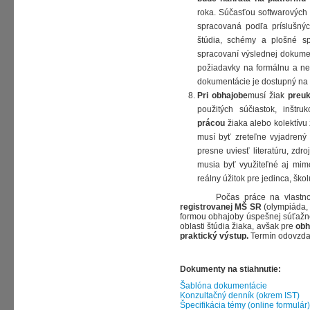
roka. Súčasťou softwarových 
spracovaná podľa príslušnýc
štúdia, schémy a plošné s
spracovaní výslednej dokumen
požiadavky na formálnu a nef
dokumentácie je dostupný na 
Pri obhajobe
musí žiak
preuk
použitých súčiastok, inštr
prácou
žiaka alebo kolektívu 
musí byť zreteľne vyjadrený 
presne uviesť literatúru, zdro
musia byť využiteľné aj mim
reálny úžitok pre jedinca, ško
Počas práce na vlastnom p
registrovanej MŠ SR
(olympiáda, 
formou obhajoby úspešnej súťažne
oblasti štúdia žiaka, avšak pre
obh
praktický výstup.
Termín odovzdan
Dokumenty na stiahnutie:
Šablóna dokumentácie
Konzultačný denník (okrem IST)
Špecifikácia témy (online formulár)