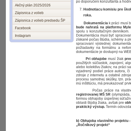
po doporučení konzultanta a hodno
Akčný plán 2025/2026
Hodnotiacu komisiu pre škol
Zápisnica z volieb
roka.
Zápisnica z volieb predsedu ŠP
Dokumentácia
k práci musí 
bude nahratá na platformu My
Facebook
spolu s konzultačným denníkom. S
Dokumentácia musí byť spracovaná
Instagram
získané počas štúdia, schémy a p
spracovaní výslednej dokumentác
požiadavky na formálnu a neform
dokumentácie je dostupný na WEB 
Pri obhajobe
musí žiak
pre
použitých súčiastok, zapojení, a
alebo kolektívu žiakov, na práci s
vyjadrený podiel práce autora, či 
zdroje z internetu a ostatné zdroj
procesu samotnej skúšky, tzn. prá
inú inštitúciu, má preukazovať prvk
Počas práce na vlastnom 
registrovanej MŠ SR
(olympiáda, 
formou obhajoby úspešnej súťažne
oblasti štúdia žiaka, avšak pre
obh
praktický výstup.
Termín odovzdan
b) Obhajoba vlastného projektu 
„Ročníkový projekt“