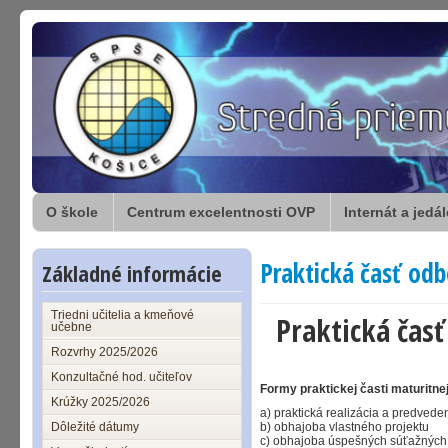
O škole
Centrum excelentnosti OVP
Internát a jedá
Praktická časť od
Základné informácie
Triedni učitelia a kmeňové
Praktická čas
učebne
Rozvrhy 2025/2026
Konzultačné hod. učiteľov
Formy praktickej časti maturitn
Krúžky 2025/2026
a) praktická realizácia a predvede
Dôležité dátumy
b) obhajoba vlastného projektu
c) obhajoba úspešných súťažných