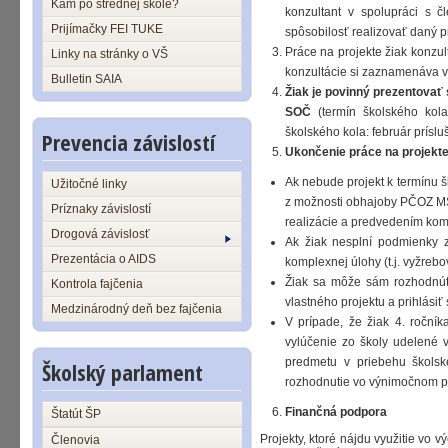
Kam po strednej škole?
konzultant v spolupráci s č
Prijímačky FEI TUKE
spôsobilosť realizovať daný pr
Práce na projekte žiak konzu
Linky na stránky o VŠ
konzultácie si zaznamenáva 
Bulletin SAIA
Žiak je povinný prezentovať
SOČ
(termín školského ko
školského kola: február prísl
Prevencia závislostí
Ukončenie práce na projekte
Ak nebude projekt k termínu 
Užitočné linky
z možnosti obhajoby PČOZ MS
Príznaky závislostí
realizácie a predvedením kompl
Drogová závislosť
Ak žiak nesplní podmienky 
Prezentácia o AIDS
komplexnej úlohy (t.j. vyžrebo
Žiak sa môže sám rozhodnú
Kontrola fajčenia
vlastného projektu a prihlási
Medzinárodný deň bez fajčenia
V prípade, že žiak 4. ročn
vylúčenie zo školy udelené 
predmetu v priebehu škols
Školský parlament
rozhodnutie vo výnimočnom prí
Finančná podpora
Štatút ŠP
Projekty, ktoré nájdu využitie vo
Členovia