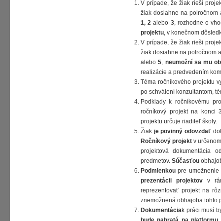
V prípade, že žiak rieši pro
žiak dosiahne na polročnom 
1, 2
alebo
3
, rozhodne o vh
projektu
, v konečnom dôsled
V prípade, že žiak rieši pro
žiak dosiahne na polročnom 
alebo
5
,
neumožní sa mu ob
realizácie a predvedením kompl
Téma ročníkového projektu vy
po schválení konzultantom, t
Podklady k ročníkovému proj
ročníkový projekt na konci 
projektu určuje riaditeľ školy.
Žiak
je povinný
odovzdať
dok
Ročníkový projekt
v určenom 
projektová dokumentácia od
predmetov.
Súčasťou
obhajob
Podmienkou
pre umožnenie 
prezentácii projektov
v rám
reprezentovať projekt na rô
znemožnená obhajoba tohto p
Dokumentácia
k práci musí 
bude nahratá na platform