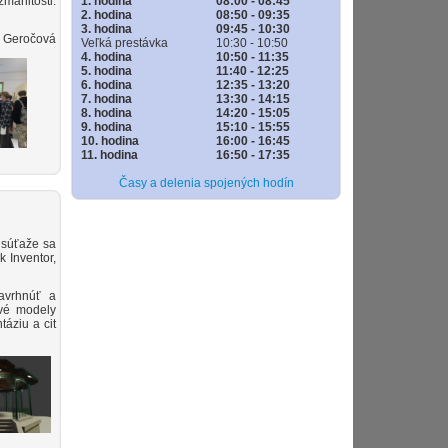
1. hodina
08:00 - 08:45
manitosti.
2. hodina
08:50 - 09:35
3. hodina
09:45 - 10:30
. Geročová
Veľká prestávka
10:30 - 10:50
4. hodina
10:50 - 11:35
5. hodina
11:40 - 12:25
6. hodina
12:35 - 13:20
7. hodina
13:30 - 14:15
8. hodina
14:20 - 15:05
9. hodina
15:10 - 15:55
10. hodina
16:00 - 16:45
11. hodina
16:50 - 17:35
Časy a delenia spojených hodín
 súťaže sa
k Inventor,
avrhnúť a
avé modely
táziu a cit