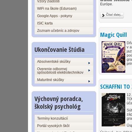
druhou svetovou 
Vzory žiadostí
Európe.
WiFi na škole (Eduroam)
Čítať ďalej...
Google Apps - pokyny
ISIC karta
Zoznam učebníc a zdrojov
Magic Quill
Dň
Ukončovanie štúdia
v a
jaz
pod
gra
Absolventské skúšky
pri
Overenie odbornej
spôsobilosti elektrotechnikov
Maturitné skúšky
SCHAFFNI TO 
12.
Výchovný poradca,
TO!
úča
školský psychológ
Súť
zá
gra
Termíny konzultácií
Úsp
Portál vysokých škôl