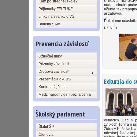
Úniková hra SCHAFF
Kam po strednej škole?
nadobudnuté počas 
Prijímačky FEI TUKE
učenie tak prepojil
aj zábavou.
Linky na stránky o VŠ
Ďakujeme účastníko
Bulletin SAIA
PK NEJ
Prevencia závislostí
Užitočné linky
Príznaky závislostí
Drogová závislosť
Prezentácia o AIDS
Exkurzia do 
Kontrola fajčenia
Medzinárodný deň bez fajčenia
Školský parlament
veriacich. Žiaci si
zvitkoch Tóry a o p
Štatút ŠP
Židov v Košiciach a 
miestnej židovskej
Členovia