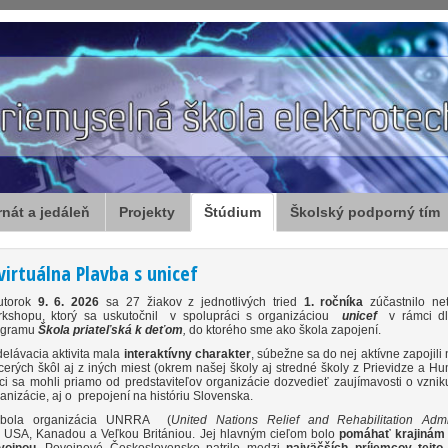
rnát a jedáleň
Projekty
Štúdium
Školský podporný tím
irtuálna Plavba s unicef
utorok
9. 6. 2026
sa 27 žiakov z jednotlivých tried
1. ročníka
zúčastnilo ne
rkshopu, ktorý sa uskutočnil v spolupráci s organizáciou
unicef
v rámci d
ogramu
Škola priateľská k deťom
,
do ktorého sme ako škola zapojení.
elávacia aktivita mala
interaktívny charakter
, súbežne sa do nej aktívne zapojili 
cerých škôl aj z iných miest (okrem našej školy aj stredné školy z Prievidze a H
ci sa mohli priamo od predstaviteľov organizácie dozvedieť zaujímavosti o vzniku
anizácie, aj o prepojení na históriu Slovenska.
 bola organizácia UNRRA (
United Nations Relief and Rehabilitation Admin
 USA, Kanadou a Veľkou Britániou. Jej hlavným cieľom bolo
pomáhať krajinám