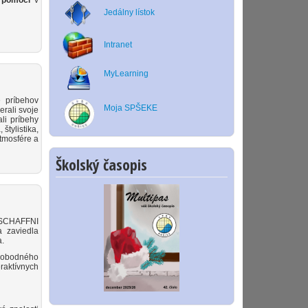
o pomoci
v
Jedálny lístok
Intranet
MyLearning
 príbehov
Moja SPŠEKE
erali svoje
ali príbehy
štylistika,
tmosfére a
Školský časopis
a SCHAFFNI
a zaviedla
a.
slobodného
raktívnych