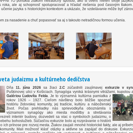
NI TO ponúkla žiakom netradičný spôsob, ako si overiť nielen svoje jazykov
roka, ale aj schopnosť spolupracovať a hľadať riešenia pod časovým tlakom.
o učenie jazyka s historickým kontextom a ukázalo, že vzdelávanie môže byť záro
m za nasadenie a chuť popasovať sa aj s takouto netradičnou formou učenia.
sveta judaizmu a kultúrneho dedičstva
Dňa
11. júna 2026
sa žiaci
2.C
zúčastnili zaujímavej
exkurzie v sy
Puškinovej ulici v Košiciach. Synagóga vyniká krásnymi vitrážami, kupolou a
Galériou Ľudovíta Felda
.
Je to významná kultúrna pamiatka z
rokov 1926 – 1927. Cieľom návštevy bolo bližšie spoznať
históriu židovskej komunity, jej tradície, kultúru a náboženský
život. Počas prehliadky nás sprievodkyňa oboznámila s
významom synagógy ako miesta modlitby a stretávania
 prezreli interiér budovy, dozvedeli sa viac o symboloch judaizmu, o
riebehu bohoslužieb. Súčasťou exkurzie bolo aj rozprávanie o histórii
o ich prínose pre rozvoj mesta. Žiakov zaujali mnohé historické fakty, ale aj príbeh
 komunity. Mali možnosť klásť otázky a aktívne sa zapájať do diskusie. Exkurzi