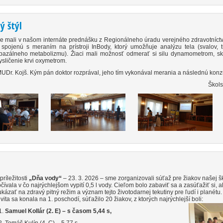
ý štýl
e mali v našom internáte prednášku z Regionálneho úradu verejného zdravotníct
l spojenú s meraním na prístroji InBody, ktorý umožňuje analýzu tela (svalov, t
 bazálneho metabolizmu). Žiaci mali možnosť odmerať si silu dynamometrom, sk
kysličenie krvi oxymetrom.
UDr. Kojš. Kým pán doktor rozprával, jeho tím vykonával merania a následnú konz
Škols
 príležitosti
„Dňa vody“
– 23. 3. 2026 – sme zorganizovali súťaž pre žiakov našej šk
čívala v čo najrýchlejšom vypití 0,5 l vody. Cieľom bolo zabaviť sa a zasúťažiť si, al
kázať na zdravý pitný režim a význam tejto životodarnej tekutiny pre ľudí i planétu.
ivita sa konala na 1. poschodí, súťažilo 20 žiakov, z ktorých najrýchlejší boli:
.
Samuel Kollár (2. E) – s časom 5,44 s,