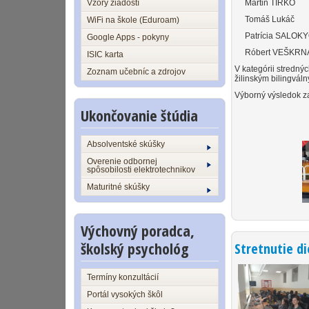
Vzory žiadostí
Martin TIRKO
Tomáš Lukáč 
WiFi na škole (Eduroam)
Patrícia SALOKY
Google Apps - pokyny
Róbert VEŠKRN
ISIC karta
V kategórii strednýc
Zoznam učebníc a zdrojov
žilinským bilingvál
Výborný výsledok za
Ukončovanie štúdia
Absolventské skúšky
Overenie odbornej
spôsobilosti elektrotechnikov
Maturitné skúšky
Výchovný poradca,
školský psychológ
Stretnutie di
Termíny konzultácií
Portál vysokých škôl