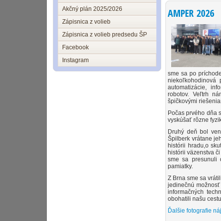
Akčný plán 2025/2026
AMPER 2026
Zápisnica z volieb
Zápisnica z volieb predsedu ŠP
Facebook
Instagram
sme sa po príchode
niekoľkohodinová p
automatizácie, info
robotov. Veľtrh ná
špičkovými riešenia
Počas prvého dňa s
vyskúšať rôzne fyzi
Druhý deň bol veno
Špilberk vrátane j
histórii hradu,o s
histórii väzenstva 
sme sa presunuli 
pamiatky.
Z Brna sme sa vráti
jedinečnú možnosť 
informačných techn
obohatili našu cest
Ďalšie fotografie náj