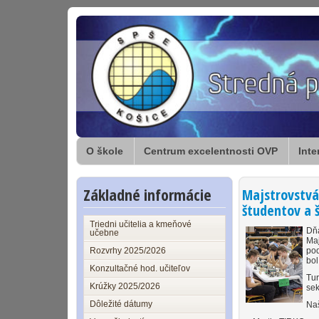
O škole
Centrum excelentnosti OVP
Inte
Základné informácie
Majstrovstvá
študentov a 
Triedni učitelia a kmeňové
Dňa
učebne
Maj
Rozvrhy 2025/2026
pod
bol
Konzultačné hod. učiteľov
Tur
Krúžky 2025/2026
sek
Dôležité dátumy
Naš