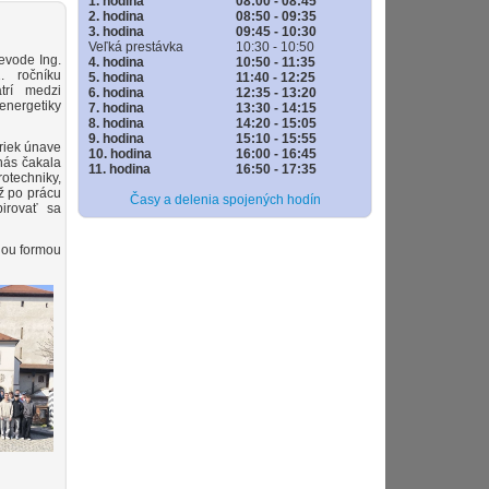
1. hodina
08:00 - 08:45
2. hodina
08:50 - 09:35
3. hodina
09:45 - 10:30
Veľká prestávka
10:30 - 10:50
evode Ing.
4. hodina
10:50 - 11:35
. ročníku
5. hodina
11:40 - 12:25
trí medzi
6. hodina
12:35 - 13:20
 energetiky
7. hodina
13:30 - 14:15
8. hodina
14:20 - 15:05
9. hodina
15:10 - 15:55
riek únave
10. hodina
16:00 - 16:45
nás čakala
11. hodina
16:50 - 17:35
otechniky,
až po prácu
Časy a delenia spojených hodín
pirovať sa
nou formou