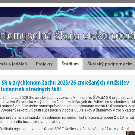
rnát a jedáleň
Projekty
Štúdium
Školský podporný tím
 SR v zrýchlenom šachu 2025/26 zmiešaných družstiev
študentiek stredných škôl
 26. marca 2026 Slovenský šachový zväz a Ministerstvo ŠVVaM SR organizovalo
strovstvá Slovenska v zrýchlenom šachu zmiešaných družstiev pre študentov stred
 patronátom Žilinského samosprávneho kraja a primátora mesta Ružomberok. V t
 vytvorený rekord v účasti súťažiacich v počte 658 žiakov a študentov v troch kateg
naj prebiehal švajčiarskym systémom na sedem kôl s hracím tempom 2 x 10 minút 
únd na partiu bez zapisovania ťahov.
u školu reprezentovalo družstvo SPŠE Košice zo šachového krúžku v zložení :