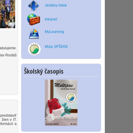
Jedálny lístok
Intranet
MyLearning
Moja SPŠEKE
atulujeme.
slav Rostáš
Školský časopis
predstaviť
 žien v IT.
formácií a