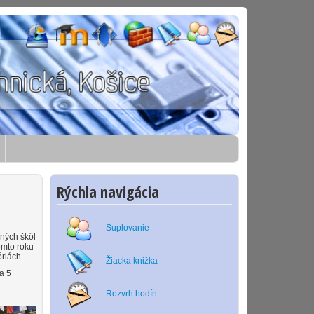
Rýchla navigácia
Suplovanie
ných škôl
omto roku
óriách.
Žiacka knižka
a 5
Rozvrh hodín