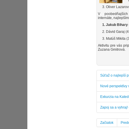
2. 
3. Oliver Lazarovsk
V poobedňajšíc
internáte, najlepšími
1. Jakub Bihary (3
2. Dávid Garaj (4. 
3. Matúš Mikita (3.
Aktivitu pre vás pr
Zuzana Gmitrová.
Súťaž o najlepší 
Nové perspektívy 
Exkurzia na Kated
Zapoj sa a vyhraj!
Začiatok
Pred