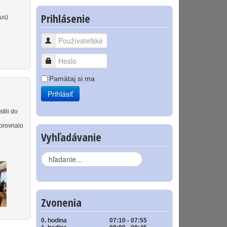
Prihlásenie
us)
Používateľské meno
Heslo
Pamätaj si ma
Prihlásiť
tili do
porovnalo
Vyhľadávanie
Hľadať...
Zvonenia
0. hodina
07:10 - 07:55