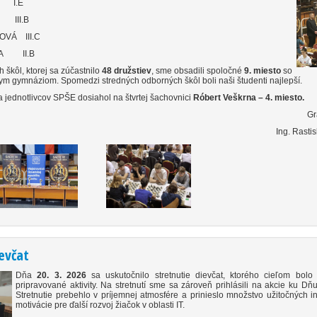
 I.E
III.B
OVÁ III.C
A II.B
h škôl, ktorej sa zúčastnilo
48 družstiev
, sme obsadili spoločné
9. miesto
so
nym gymnáziom. Spomedzi stredných odborných škôl boli naši študenti najlepší.
 jednotlivcov SPŠE dosiahol na štvrtej šachovnici
Róbert Veškrna – 4. miesto.
Gr
Ing. Rasti
evčat
Dňa
20. 3. 2026
sa uskutočnilo stretnutie dievčat, ktorého cieľom bolo 
pripravované aktivity. Na stretnutí sme sa zároveň prihlásili na akcie ku Dňu
Stretnutie prebehlo v príjemnej atmosfére a prinieslo množstvo užitočných in
motivácie pre ďalší rozvoj žiačok v oblasti IT.