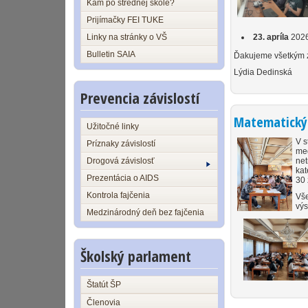
Kam po strednej škole?
Prijímačky FEI TUKE
Linky na stránky o VŠ
23. apríla
2026 
Bulletin SAIA
Ďakujeme všetkým z
Lýdia Dedinská
Prevencia závislostí
Matematický 
Užitočné linky
V s
Príznaky závislostí
med
Drogová závislosť
net
kat
Prezentácia o AIDS
30 
Kontrola fajčenia
Vše
vý
Medzinárodný deň bez fajčenia
Školský parlament
Štatút ŠP
Členovia