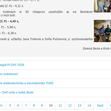
Tomáš Kulín (4. C) – 5,77 s,
ý (2. A) – 6,11 s.
h hodinách si 30 chlapcov zasúťažilo aj na školskom
 z nich boli:
. F) – 4,49 s,
F) – 5,98 s,
 F) – 6,38 s.
ipravili p. učiteľky Jana Trnková a Soňa Pučanová, p. vychovávateľka
Zelená škola a Klub 
plagát PI DAY 2026
vo vzdelávaní
re elektrotechniky a mechatroniky TUKE
 – Deň vody v našej škole
ch.
5
6
7
8
9
10
11
12
13
14
Nasl.