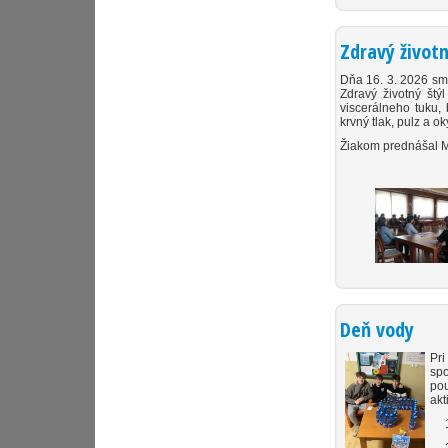
Zdravý životn
Dňa 16. 3. 2026 sm
Zdravý životný štý
viscerálneho tuku,
krvný tlak, pulz a o
Žiakom prednášal M
Deň vody
Pri
spo
pou
akt
1