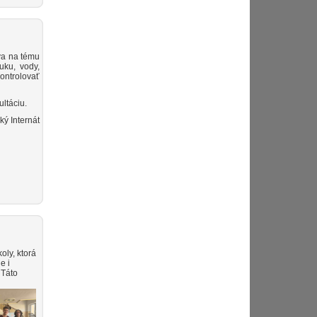
va na tému
uku, vody,
ontrolovať
ultáciu.
ký Internát
oly, ktorá
e i
 Táto