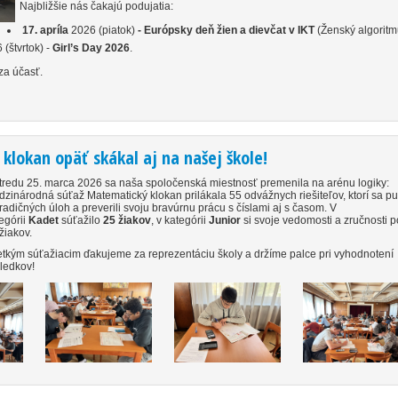
Najbližšie nás čakajú podujatia:
17. apríla
2026 (piatok)
-
Európsky deň žien a dievčat v IKT
(Ženský algoritm
(štvrtok) -
Girl’s Day 2026
.
a účasť.
klokan opäť skákal aj na našej škole!
tredu 25. marca 2026 sa naša spoločenská miestnosť premenila na arénu logiky:
zinárodná súťaž Matematický klokan prilákala 55 odvážnych riešiteľov, ktorí sa pus
radičných úloh a preverili svoju bravúrnu prácu s číslami aj s časom. V
egórii
Kadet
súťažilo
25 žiakov
, v kategórii
Junior
si svoje vedomosti a zručnosti 
žiakov.
tkým súťažiacim ďakujeme za reprezentáciu školy a držíme palce pri vyhodnotení
sledkov!