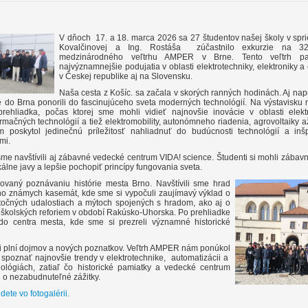
V dňoch 17. a 18. marca 2026 sa 27 študentov našej školy v spri
Kovalčinovej a Ing. Rostáša zúčastnilo exkurzie na 32
medzinárodného veľtrhu AMPER v Brne. Tento veľtrh pa
najvýznamnejšie podujatia v oblasti elektrotechniky, elektroniky a
v Českej republike aj na Slovensku.
Naša cesta z Košíc. sa začala v skorých ranných hodinách. Aj nap
 do Brna ponorili do fascinujúceho sveta moderných technológií. Na výstavisku 
rehliadka, počas ktorej sme mohli vidieť najnovšie inovácie v oblasti elektr
rmačných technológií a tiež elektromobility, autonómneho riadenia, agrovoltaiky 
m poskytol jedinečnú príležitosť nahliadnuť do budúcnosti technológií a inš
mi.
me navštívili aj zábavné vedecké centrum VIDA! science. Študenti si mohli zábav
kálne javy a lepšie pochopiť princípy fungovania sveta.
vaný poznávaniu histórie mesta Brno. Navštívili sme hrad
eho známych kasemát, kde sme si vypočuli zaujímavý výklad o
kutočných udalostiach a mýtoch spojených s hradom, ako aj o
či školských reforiem v období Rakúsko-Uhorska. Po prehliadke
do centra mesta, kde sme si prezreli významné historické
li plní dojmov a nových poznatkov. Veľtrh AMPER nám ponúkol
spoznať najnovšie trendy v elektrotechnike, automatizácii a
ológiách, zatiaľ čo historické pamiatky a vedecké centrum
u o nezabudnuteľné zážitky.
dete vo fotogalérii.