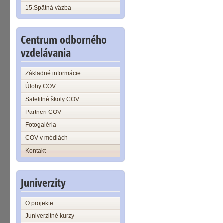
15.Spätná väzba
Centrum odborného
vzdelávania
Základné informácie
Úlohy COV
Satelitné školy COV
Partneri COV
Fotogaléria
COV v médiách
Kontakt
Juniverzity
O projekte
Juniverzitné kurzy