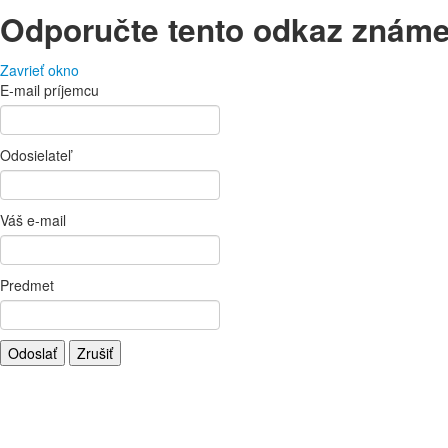
Odporučte tento odkaz znám
Zavrieť okno
E-mail príjemcu
Odosielateľ
Váš e-mail
Predmet
Odoslať
Zrušiť