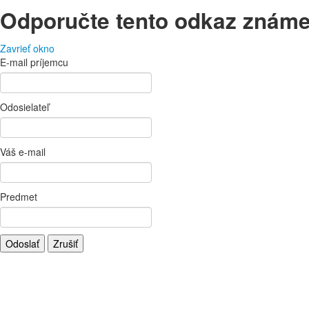
Odporučte tento odkaz znám
Zavrieť okno
E-mail príjemcu
Odosielateľ
Váš e-mail
Predmet
Odoslať
Zrušiť