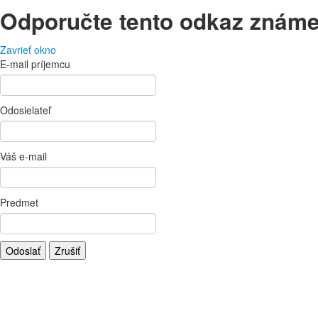
Odporučte tento odkaz znám
Zavrieť okno
E-mail príjemcu
Odosielateľ
Váš e-mail
Predmet
Odoslať
Zrušiť