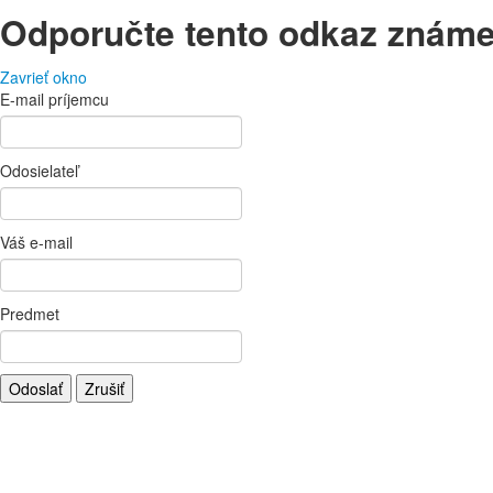
Odporučte tento odkaz znám
Zavrieť okno
E-mail príjemcu
Odosielateľ
Váš e-mail
Predmet
Odoslať
Zrušiť