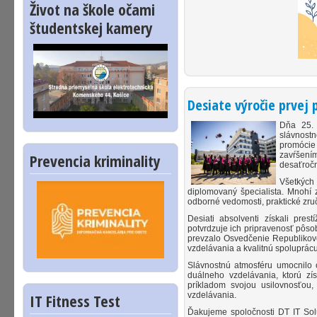
Život na škole očami
študentskej kamery
Desiate výročie prvej
Dňa 25. 
slávnost
promócie 
Prevencia kriminality
zavŕšení
desaťročn
Všetkých 
diplomovaný špecialista. Mnohí 
odborné vedomosti, praktické zruč
Desiati absolventi získali pres
potvrdzuje ich pripravenosť pôs
prevzalo Osvedčenie Republikov
vzdelávania a kvalitnú spoluprác
Slávnostnú atmosféru umocnilo o
duálneho vzdelávania, ktorú z
príkladom svojou usilovnosťou
vzdelávania.
IT Fitness Test
Ďakujeme spoločnosti DT IT Solu