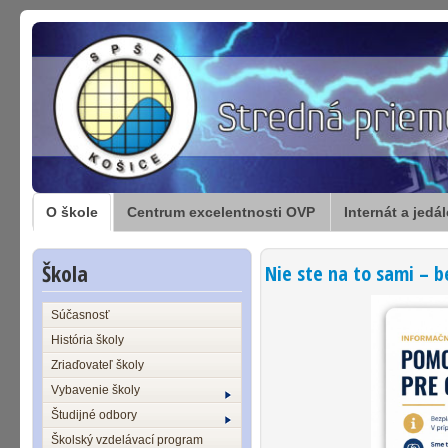
O škole
Centrum excelentnosti OVP
Internát a jedá
Škola
Nie ste na to sami – 
Súčasnosť
História školy
Zriaďovateľ školy
Vybavenie školy
Študijné odbory
Školský vzdelávací program