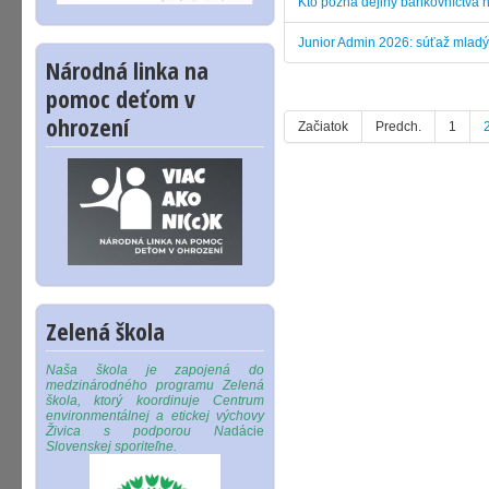
Kto pozná dejiny bankovníctva 
Junior Admin 2026: súťaž mladýc
Národná linka na
pomoc deťom v
ohrození
Začiatok
Predch.
1
Zelená škola
Naša škola je zapojená do
medzinárodného programu Zelená
škola, ktorý koordinuje Centrum
environmentálnej a etickej výchovy
Živica s podporou Na
dácie
Slovenskej sporiteľne.