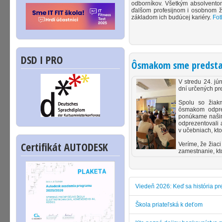
odborníkov. Všetkým absolventom
ďalšom profesijnom i osobnom ž
základom ich budúcej kariéry.
Fot
DSD I PRO
Ôsmakom sme predstavi
V stredu 24. jú
dní určených pre
Spolu so žia
ôsmakom odprez
ponúkame našim
odprezentovali 
v učebniach, kto
Certifikát AUTODESK
Veríme, že žiaci
zamestnanie, kt
Viedeň 2026: Keď sa história pr
Škola priateľská k deťom