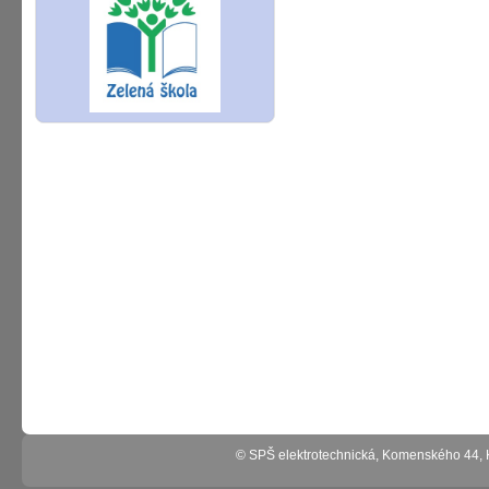
© SPŠ elektrotechnická, Komenského 44,